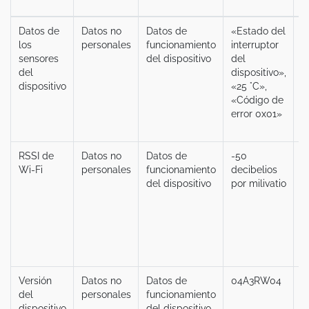
Datos de
Datos no
Datos de
«Estado del
C
los
personales
funcionamiento
interruptor
sensores
del dispositivo
del
del
dispositivo»,
dispositivo
«25 °C»,
«Código de
error 0x01»
RSSI de
Datos no
Datos de
-50
C
Wi-Fi
personales
funcionamiento
decibelios
del dispositivo
por milivatio
Versión
Datos no
Datos de
04A3RW04
C
del
personales
funcionamiento
dispositivo
del dispositivo