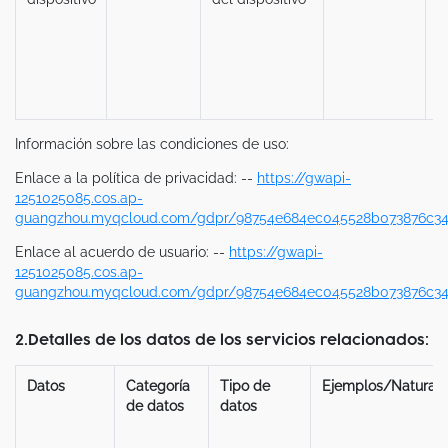
Información sobre las condiciones de uso:
Enlace a la política de privacidad: --
https://gwapi-
1251025085.cos.ap-
guangzhou.myqcloud.com/gdpr/98754e684ec045528b073876c34c
Enlace al acuerdo de usuario: --
https://gwapi-
1251025085.cos.ap-
guangzhou.myqcloud.com/gdpr/98754e684ec045528b073876c34c
2.Detalles de los datos de los servicios relacionados:
Datos
Categoría
Tipo de
Ejemplos/Naturale
de datos
datos